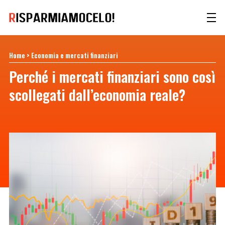
Home
>
Economia e mercati finanziari
Perché i mercati finanziari sono così
scollegati dall’economia reale?