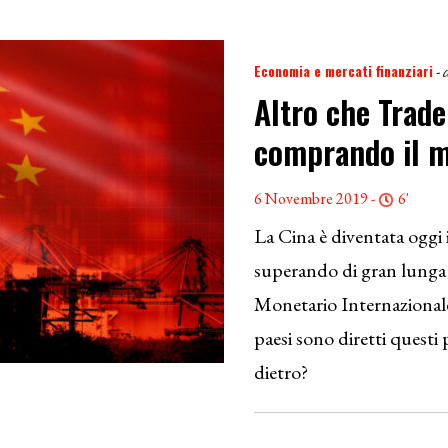
Economia e mercati finanziari
- 
Altro che Trade
comprando il 
6 Novembre 2019 -
6'
La Cina è diventata oggi 
superando di gran lunga 
Monetario Internazionale
paesi sono diretti questi 
dietro?