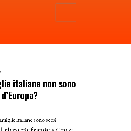
i
lie italiane non sono
 d’Europa?
famiglie italiane sono scesi
l'ultima crisi finanziaria. Cosa ci