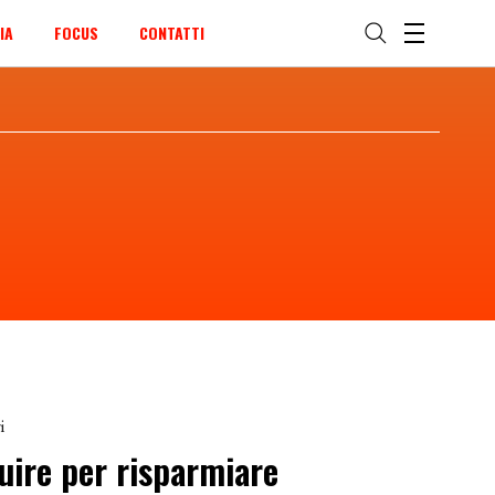
IA
FOCUS
CONTATTI
i
uire per risparmiare