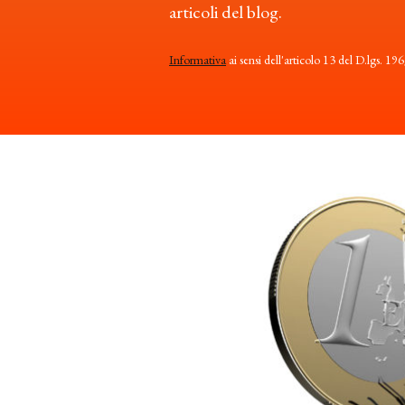
articoli del blog.
Informativa
ai sensi dell'articolo 13 del D.lgs. 19