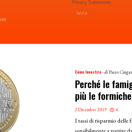
6/03
Come Investire
- di
Piero Cingar
Perché le famig
più le formiche
2 Dicembre 2019 -
4'
I tassi di risparmio delle 
sensibilmente a partire dal