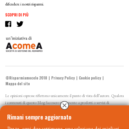
difendere i nostri risparmi.
SCOPRI DI PIÙ
©Risparmiamocelo 2018
Privacy Policy
Cookie policy
Mappa del sito
Le opinioni espresse riflettono unicamente il punto di vista dell’autore. Qualora
i contenuti di questo Blog facessero riferimento a prodotti o servizi di
AcomeA sgr si invitano gli utenti prima dell’adesione a leggere attentamente il
Rimani sempre aggiornato
prospetto e la documentazione precontrattuale resi disponibili sul sito
www.acomea.it
. Il valore dell’investimento o il rendimento possono variare al
Per te, ogni due settimane, una selezione dei migliori