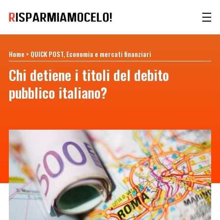
Home
>
QUICK POST
Economia e mercati finanziari
Chi detiene i titoli del debito
pubblico italiano?