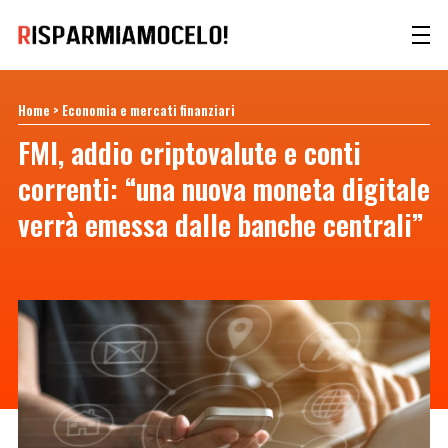
Home
>
Economia e mercati finanziari
FMI, addio criptovalute e conti
correnti: “una nuova moneta digitale
verrà emessa dalle banche centrali”