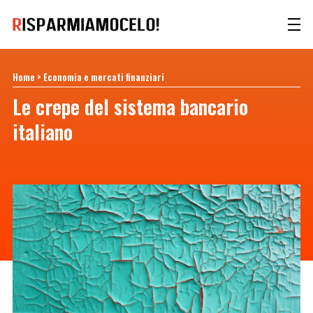
Home
>
Economia e mercati finanziari
Le crepe del sistema bancario
italiano