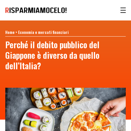
Home
>
Economia e mercati finanziari
Perché il debito pubblico del
Giappone è diverso da quello
dell’Italia?