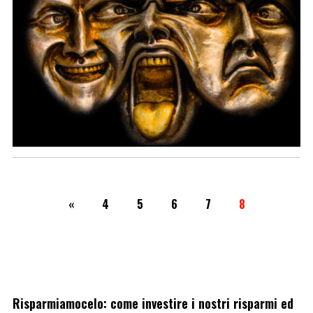
«
4
5
6
7
8
Risparmiamocelo: come investire i nostri risparmi ed