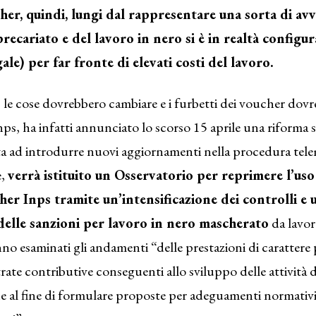
her, quindi, lungi dal rappresentare una sorta di avv
precariato e del lavoro in nero si è in realtà config
gale) per far fronte di elevati costi del lavoro.
e cose dovrebbero cambiare e i furbetti dei voucher dovr
nps, ha infatti annunciato lo scorso 15 aprile una riforma su
ta ad introdurre nuovi aggiornamenti nella procedura tele
e,
verrà istituito un Osservatorio per reprimere l’us
her Inps tramite un’intensificazione dei controlli e 
elle sanzioni per lavoro in nero mascherato
da lavor
nno esaminati gli andamenti “delle prestazioni di carattere 
trate contributive conseguenti allo sviluppo delle attività 
e al fine di formulare proposte per adeguamenti normativi