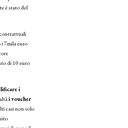
e è stato del
 contrattuali
 i 7mila euro
tore
sto di 10 euro
ificare i
altà
i voucher
lti casi non solo
uito
ruciali come il