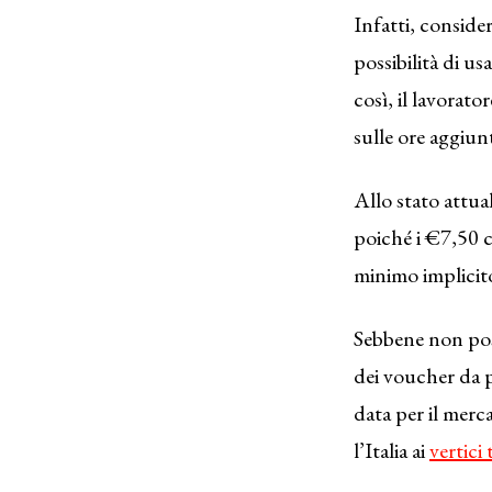
Infatti, conside
possibilità di u
così, il lavorator
sulle ore aggiunt
Allo stato attua
poiché i €7,50 c
minimo implicito 
Sebbene non poss
dei voucher da p
data per il merca
l’Italia ai
vertici 