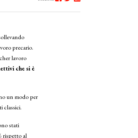
sollevando
avoro precario.
ucher lavoro
ttivi che si è
tano un modo per
 classici.
no stati
 rispetto al