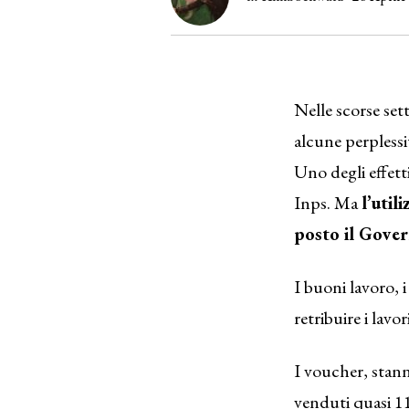
Nelle scorse set
alcune perplessit
Uno degli effett
Inps. Ma
l’util
posto il Gove
I buoni lavoro,
retribuire i lavo
I voucher, stann
venduti quasi 11