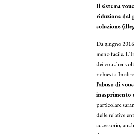
Il sistema vouc
riduzione del 
soluzione (ille
Da giugno 2016 l
meno facile. L’I
dei voucher vol
richiesta. Inoltr
l’abuso di vouc
inasprimento d
particolare sara
delle relative en
accessorio, anch