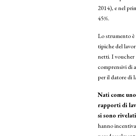
2014), e nel pri
45%.
Lo strumento è r
tipiche del lavo
netti. I voucher
comprensivi di a
per il datore di 
Nati come uno 
rapporti di lav
si sono rivelat
hanno incentiva
paradossalmente a