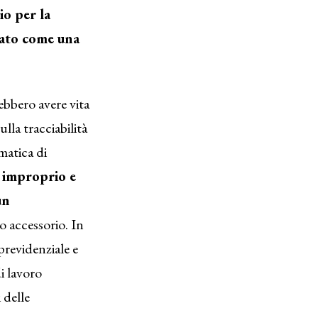
io per la
urato come una
ebbero avere vita
lla tracciabilità
matica di
o improprio e
un
o accessorio. In
previdenziale e
di lavoro
 delle