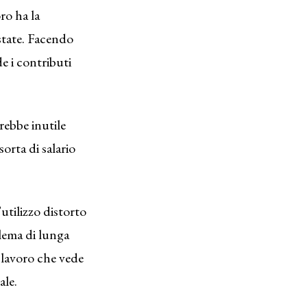
ro ha la
estate. Facendo
de i contributi
rebbe inutile
rta di salario
utilizzo distorto
blema di lunga
l lavoro che vede
ale.