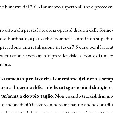
mo bimestre del 2016 l’aumento rispetto all’anno precedent
ivolto a chi presta la propria opera al di fuori delle forme
ro subordinato, a patto che i compensi annui non superino
 prevedono una retribuzione netta di 7,5 euro per il lavora
ssicurazione e versamento previdenziale, a fronte di un co
lavoro.
strumento per favorire l’emersione del nero e sempl
oro saltuario a difesa delle categorie più deboli,
in re
i un’arma a doppio taglio
. Non essendo tracciabili in mo
to ancora di più il lavoro in nero ma hanno anche contrib
lla crescita del precariato, soprattutto in alcuni settori c