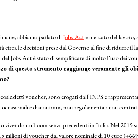
timane, abbiamo parlato di
Jobs Act
e mercato del lavoro, 
à circa le decisioni prese dal Governo al fine di ridurre il l
i del Jobs Act è stato di semplificare di molto l’uso dei vo
izzo di questo strumento raggiunge veramente gli obie
rno?
 i cosiddetti voucher, sono erogati dall’INPS e rappresen
ri occasionali e discontinui, non regolamentati con contratti
o vivendo un boom senza precedenti in Italia. Nel 2015 so
5 milioni di voucher dal valore nominale di 10 euro (+66%