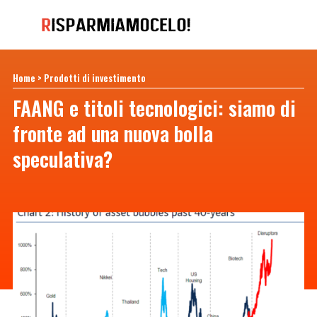
Home
>
Prodotti di investimento
FAANG e titoli tecnologici: siamo di
fronte ad una nuova bolla
speculativa?