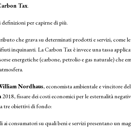
Carbon Tax
.
definizioni per capirne di più.
tributo che grava su determinati prodotti e servizi, come l
 rifiuti inquinanti. La Carbon Tax è invece una tassa applica
isorse energetiche (carbone, petrolio e gas naturale) che e
’atmosfera.
William Nordhaus
, economista ambientale e vincitore de
a
2018, fissare dei costi economici per le esternalità negati
tre obiettivi di fondo:
ali ai consumatori su quali beni e servizi presentano un ma