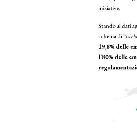
iniziative.
Stando ai dati a
schema di “
carb
19,8% delle em
l’80% delle em
regolamentazi