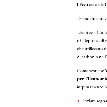
l’
Ecotassa
e la
Diamo due brevi 
L’ecotassa è un 
o il deposito di
che utilizzano r
di carbonio nell
Come sostiene
per l’Economi
inquinamento ha 
inviare segn