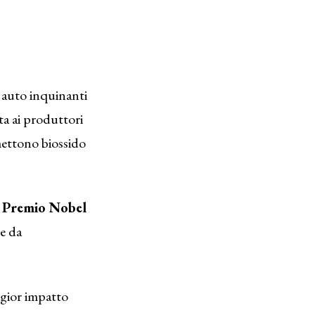
e auto inquinanti
ta ai produttori
mettono biossido
l
Premio Nobel
ve da
ggior impatto