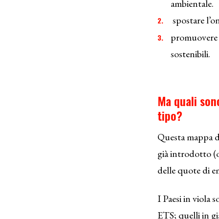
ambientale.
spostare l’on
promuovere l
sostenibili.
Ma quali son
tipo?
Questa mappa de
già introdotto (
delle quote di e
I Paesi in viola 
ETS; quelli in g