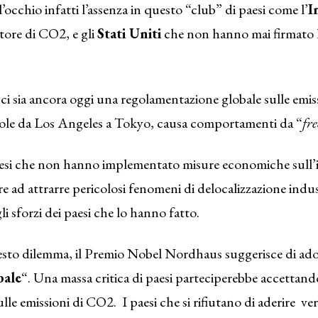
l’occhio infatti l’assenza in questo “club” di paesi come l’
I
ore di CO2, e gli
Stati Uniti
che non hanno mai firmato 
 ci sia ancora oggi una regolamentazione globale sulle emis
egole da Los Angeles a Tokyo, causa comportamenti da “
fre
paesi che non hanno implementato misure economiche sul
re ad attrarre pericolosi fenomeni di delocalizzazione indus
li sforzi dei paesi che lo hanno fatto.
uesto dilemma, il Premio Nobel Nordhaus suggerisce di ado
bale
“. Una massa critica di paesi parteciperebbe accettan
ulle emissioni di CO2. I paesi che si rifiutano di aderire v