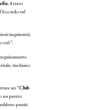
ndia
, il terzo
l’Accordo sul
sioni inquinanti,
e-ride
”.
l’inquinamento
triale, rischiano
ttare un “
Club
do un prezzo
errebbero puniti