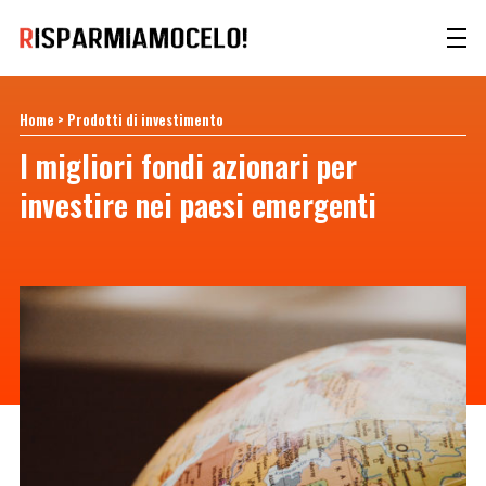
Home
>
Prodotti di investimento
I migliori fondi azionari per
investire nei paesi emergenti