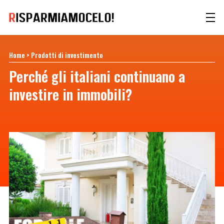
Home
>
Prodotti di investimento
Perché gli italiani continuano a
investire in immobili?