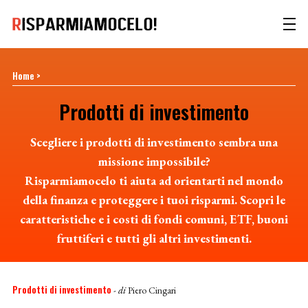
Home
>
Prodotti di investimento
Scegliere i prodotti di investimento sembra una
missione impossibile?
Risparmiamocelo ti aiuta ad orientarti nel mondo
della finanza e proteggere i tuoi risparmi. Scopri le
caratteristiche e i costi di fondi comuni, ETF, buoni
fruttiferi e tutti gli altri investimenti.
Prodotti di investimento
- di
Piero Cingari