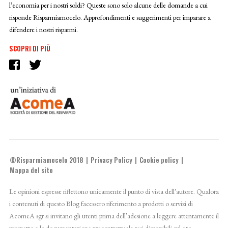
l’economia per i nostri soldi? Queste sono solo alcune delle domande a cui
risponde Risparmiamocelo. Approfondimenti e suggerimenti per imparare a
difendere i nostri risparmi.
SCOPRI DI PIÙ
©Risparmiamocelo 2018
Privacy Policy
Cookie policy
Mappa del sito
Le opinioni espresse riflettono unicamente il punto di vista dell’autore. Qualora
i contenuti di questo Blog facessero riferimento a prodotti o servizi di
AcomeA sgr si invitano gli utenti prima dell’adesione a leggere attentamente il
prospetto e la documentazione precontrattuale resi disponibili sul sito