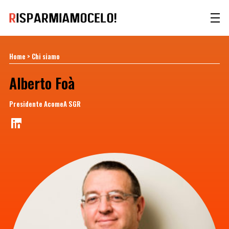
Home
>
Chi siamo
Alberto Foà
Presidente AcomeA SGR