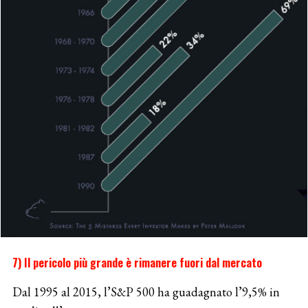
7) Il pericolo più grande è rimanere fuori dal mercato
Dal 1995 al 2015, l’S&P 500 ha guadagnato l’9,5% in