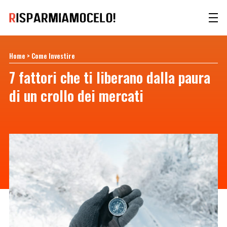
Home
>
Come Investire
7 fattori che ti liberano dalla paura
di un crollo dei mercati