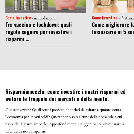
Come Investire
Come Investire
- di
Redazione
- di
Anna
Tra vaccino e lockdown: quali
Come migliorare le
regole seguire per investire i
finanziarie in 5 s
risparmi ...
Risparmiamocelo: come investire i nostri risparmi ed
evitare le trappole dei mercati e della mente.
Come investire? Quali sono i prodotti finanziari da evitare e quanto conta
l’economia per i nostri soldi? Queste sono solo alcune delle domande a cui
risponde Risparmiamocelo. Approfondimenti e suggerimenti per imparare a
difendere i nostri risparmi.