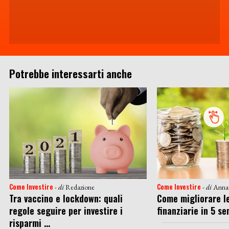
Potrebbe interessarti anche
Come Investire
Come Investire
- di
Redazione
- di
Anna
Tra vaccino e lockdown: quali
Come migliorare le
regole seguire per investire i
finanziarie in 5 s
risparmi ...