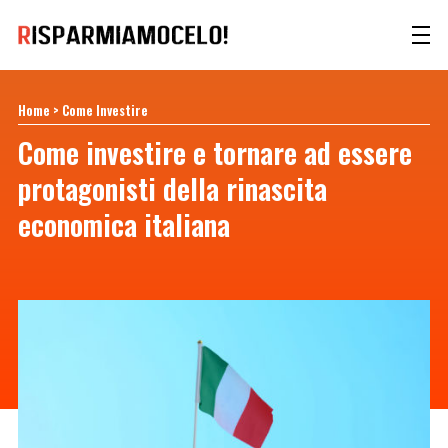
Home
>
Come Investire
Come investire e tornare ad essere
protagonisti della rinascita
economica italiana