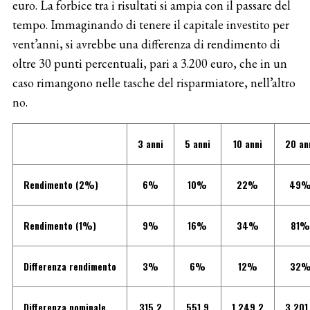
euro. La forbice tra i risultati si ampia con il passare del
tempo. Immaginando di tenere il capitale investito per
vent’anni, si avrebbe una differenza di rendimento di
oltre 30 punti percentuali, pari a 3.200 euro, che in un
caso rimangono nelle tasche del risparmiatore, nell’altro
no.
3 anni
5 anni
10 anni
20 an
Rendimento (2%)
6%
10%
22%
49
Rendimento (1%)
9%
16%
34%
81
Differenza rendimento
3%
6%
12%
32
Differenza nominale
315,2
551,9
1.249,2
3.201