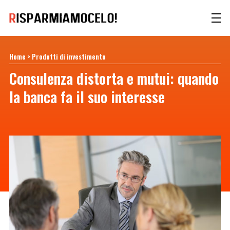
Home
>
Prodotti di investimento
Consulenza distorta e mutui: quando
la banca fa il suo interesse