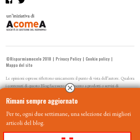
©Risparmiamocelo 2018
Privacy Policy
Cookie policy
Mappa del sito
Le opinioni espresse riflettono unicamente il punto di vista dell’autore. Qualora
i contenuti di questo Blog facessero riferimento a prodotti o servizi di
AcomeA sgr si invitano gli utenti prima dell’adesione a leggere attentamente il
prospetto e la documentazione precontrattuale resi disponibili sul sito
Rimani sempre aggiornato
www.acomea.it
. Il valore dell’investimento o il rendimento possono variare al
Per te, ogni due settimane, una selezione dei migliori
rialzo o al ribasso. Un investimento è soggetto al rischio di perdita. Rendimenti
articoli del blog.
passati non sono indicativi di quelli futuri.
Handcrafted by
Paperplane
- powered by
WordPress