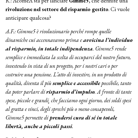
R.: AcomeA sta per lanciare
Gimme5
, che definite una
rivoluzione nel settore del risparmio gestito
. Ci vuole
anticipare qualcosa?
A.F.: Gimme5 è rivoluzionario perché rompe quelle
dinamiche cui accennavamo prima e
avvicina l’individuo
al risparmio, in totale indipendenza
. Gimme5 rende
semplice e immediata la scelta di occuparci del nostro futuro,
investendo in vista di un progetto, per i nostri cari o per
costruire una pensione. L’atto di investire, in un prodotto di
qualità, diventa il più
semplice e accessibile
possibile, tanto
da poter parlare di
risparmio d’impulso
. A fronte di tante
spese, piccole e grandi¸ che facciamo ogni giorno, dei soldi spesi
al gratta e vinci, degli sprechi più o meno consapevoli,
Gimme5 permette di
prendersi cura di sé in totale
libertà, anche a piccoli passi
.