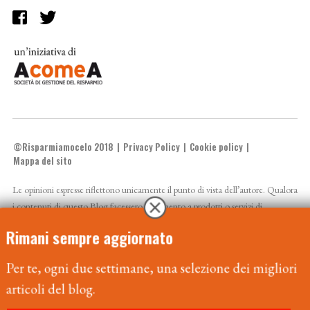
©Risparmiamocelo 2018
Privacy Policy
Cookie policy
Mappa del sito
Le opinioni espresse riflettono unicamente il punto di vista dell’autore. Qualora
i contenuti di questo Blog facessero riferimento a prodotti o servizi di
AcomeA sgr si invitano gli utenti prima dell’adesione a leggere attentamente il
prospetto e la documentazione precontrattuale resi disponibili sul sito
Rimani sempre aggiornato
www.acomea.it
. Il valore dell’investimento o il rendimento possono variare al
Per te, ogni due settimane, una selezione dei migliori
rialzo o al ribasso. Un investimento è soggetto al rischio di perdita. Rendimenti
articoli del blog.
passati non sono indicativi di quelli futuri.