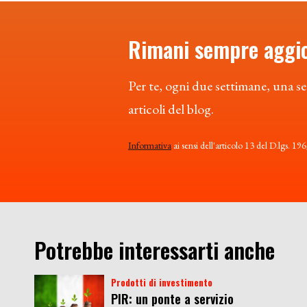
Rimani sempre aggi
Per te, ogni due settimane, una se
articoli del blog.
Informativa
ai sensi dell'articolo 13 del D.lgs. 19
Potrebbe interessarti anche
Prodotti di investimento
PIR: un ponte a servizio