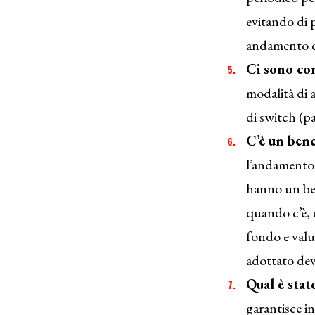
evitando di 
andamento d
Ci sono com
modalità di 
di switch (p
C’è un benc
l’andamento 
hanno un ben
quando c’è, 
fondo e valu
adottato dev
Qual è stat
garantisce i