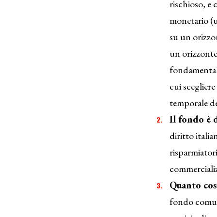
rischioso, e
monetario (u
su un orizzo
un orizzonte
fondamentale 
cui sceglier
temporale de
Il fondo è d
diritto itali
risparmiatori
commercializz
Quanto cos
fondo comune