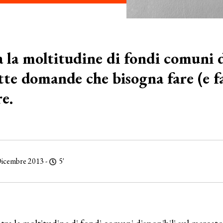
 la moltitudine di fondi comuni d
tte domande che bisogna fare (e far
e.
Dicembre 2013 -
5'
tra la moltitudine di fondi comuni disponibili sul mercato