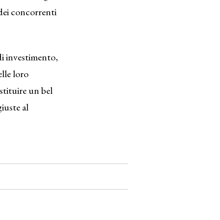
dei concorrenti
 di investimento,
lle loro
tituire un bel
giuste al