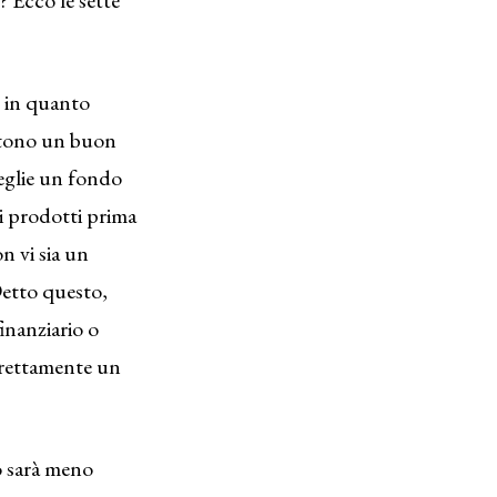
, in quanto
ettono un buon
eglie un fondo
i prodotti prima
n vi sia un
 Detto questo,
inanziario o
orrettamente un
 sarà meno