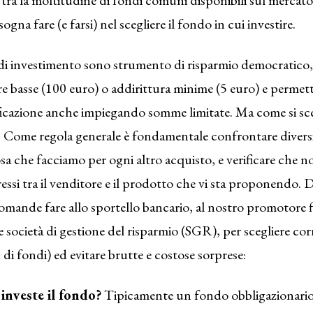
na fare (e farsi) nel scegliere il fondo in cui investire.
di investimento sono strumento di risparmio democratico
ifre basse (100 euro) o addirittura minime (5 euro) e perm
ificazione anche impiegando somme limitate. Ma come si sc
? Come regola generale è fondamentale confrontare divers
osa che facciamo per ogni altro acquisto, e verificare che no
eressi tra il venditore e il prodotto che vi sta proponendo.
mande fare allo sportello bancario, al nostro promotore f
e società di gestione del risparmio (SGR), per scegliere c
di fondi) ed evitare brutte e costose sorprese:
 investe il fondo?
Tipicamente un fondo obbligazionario