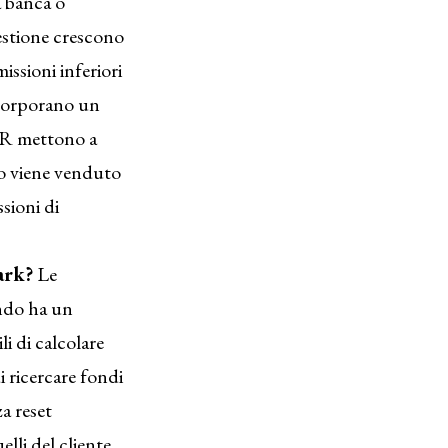
a banca o
estione crescono
ssioni inferiori
incorporano un
SGR mettono a
do viene venduto
sioni di
ark?
Le
ondo ha un
i di calcolare
i ricercare fondi
a reset
elli del cliente