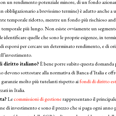
 con un rendimento potenziale minore, di un fondo aziona
n obbligazionario a brevissimo termine) è adatto anche a 
nte temporale ridotto, mentre un fondo più rischioso and
 temporale più lungo. Non esiste ovviamente un segmento
identificare quelle che sono le proprie esigenze, in termini
e di esporsi per cercare un determinato rendimento, e di or
ll’investimento.
i diritto italiano?
È bene porre subito questa domanda p
ano devono sottostare alla normativa di Banca d’Italia e off
 garanzie molto più tutelanti rispetto ai
fondi di diritto es
ati in Italia.
ta?
Le
commissioni di gestione
rappresentano il principal
 di investimento e sono il prezzo che si paga ogni anno pe