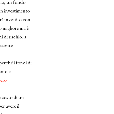
rio; un fondo
un investimento
rà investito con
 migliore ma è
 di rischio, a
izzonte
erché i fondi di
rono ai
tero
e costo di un
r avere il