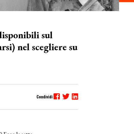
isponibili sul
si) nel scegliere su
? Ecco le sette