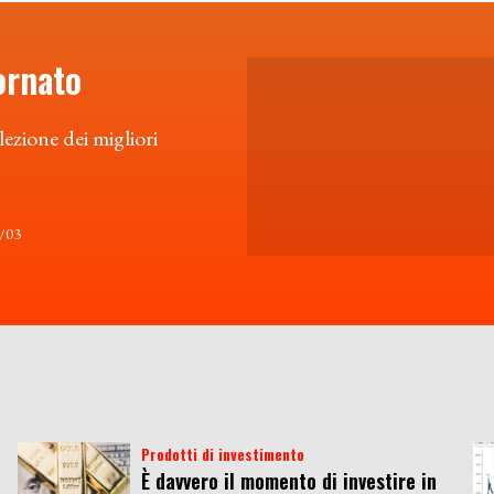
ornato
lezione dei migliori
6/03
Prodotti di investimento
È davvero il momento di investire in