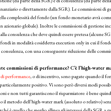
gestione (da parte della SGR) e di consulenza (da parte dell
nanziario o direttamente dalla SGR). Le commissioni di g
della complessità del fondo (un fondo monetario avrà commi
un azionario globale). Inoltre le commissioni di gestione 
 alla consulenza che deve quindi essere pretesa (alcune 
 fondi in modalità cosiddetta execution only in cui il fon
 consulenza, con una conseguente riduzione delle commis
ste commissioni di performance? C’è l’high-water m
 di performance
, o di incentivo, sono pagate quando il f
articolarmente positivo. Vi sono però diversi modi possibil
oni e non tutti garantiscono il risparmiatore: è bene quind
o il metodo dell’high-water mark (assoluto o relativo) senz
ché è quello che meglio allinea gli interessi della SGR a qu