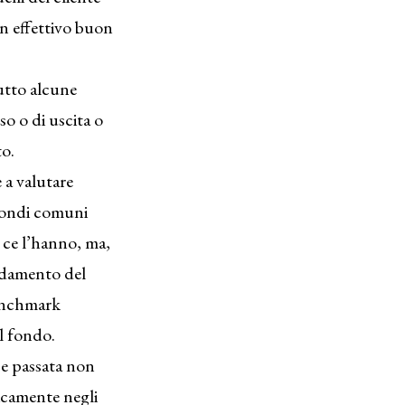
n effettivo buon
utto alcune
o o di uscita o
to.
 a valutare
 fondi comuni
 ce l’hanno, ma,
andamento del
benchmark
l fondo.
e passata non
icamente negli