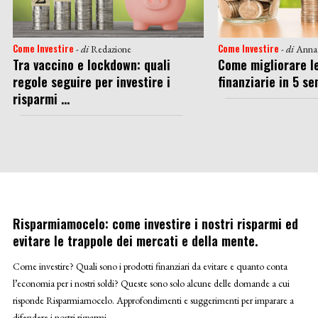
Come Investire
Come Investire
- di
Redazione
- di
Anna
Tra vaccino e lockdown: quali
Come migliorare le
regole seguire per investire i
finanziarie in 5 s
risparmi ...
Risparmiamocelo: come investire i nostri risparmi ed
evitare le trappole dei mercati e della mente.
Come investire? Quali sono i prodotti finanziari da evitare e quanto conta
l’economia per i nostri soldi? Queste sono solo alcune delle domande a cui
risponde Risparmiamocelo. Approfondimenti e suggerimenti per imparare a
difendere i nostri risparmi.