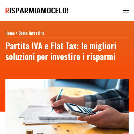
Home
>
Come Investire
Partita IVA e Flat Tax: le migliori
soluzioni per investire i risparmi