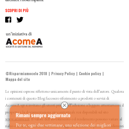
SCOPRI DI PIÙ
©Risparmiamocelo 2018
Privacy Policy
Cookie policy
Mappa del sito
Le opinioni espresse riflettono unicamente il punto di vista dell’autore. Qualora
i contenuti di questo Blog facessero riferimento a prodotti o servizi di
AcomeA sgr si invitano gli utenti prima dell’adesione a leggere attentamente il
prospetto e la documentazione precontrattuale resi disponibili sul sito
Rimani sempre aggiornato
www.acomea.it
. Il valore dell’investimento o il rendimento possono variare al
Per te, ogni due settimane, una selezione dei migliori
rialzo o al ribasso. Un investimento è soggetto al rischio di perdita. Rendimenti