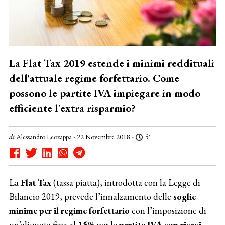
La Flat Tax 2019 estende i minimi reddituali
dell'attuale regime forfettario. Come
possono le partite IVA impiegare in modo
efficiente l'extra risparmio?
di
Alessandro Leozappa
- 22 Novembre 2018 -
5'
La
Flat Tax
(tassa piatta), introdotta con la Legge di
Bilancio 2019, prevede l’innalzamento delle
soglie
minime per il regime forfettario
con l’imposizione di
un’aliquota fissa al
15%
per le
partite IVA con ricavi