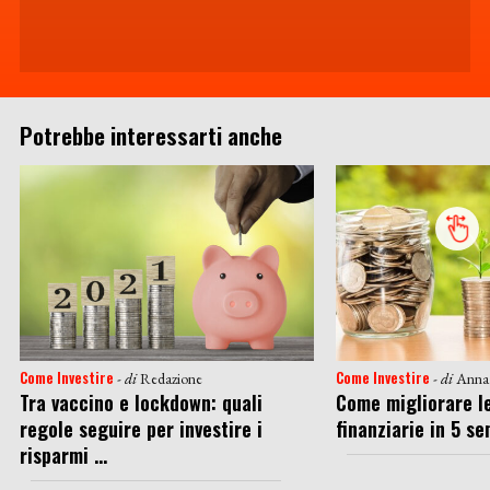
Potrebbe interessarti anche
Come Investire
Come Investire
- di
Redazione
- di
Anna
Tra vaccino e lockdown: quali
Come migliorare le
regole seguire per investire i
finanziarie in 5 s
risparmi ...