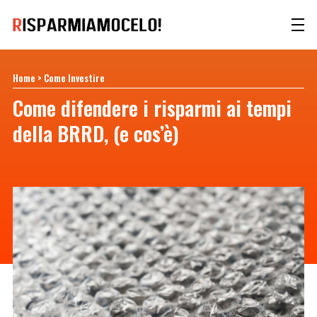
Home
>
Come Investire
Come difendere i risparmi ai tempi
della BRRD, (e cos’è)