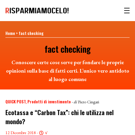
Home
>
fact checking
fact checking
Conoscere certe cose serve per fondare le proprie
opinioni sulla base di fatti certi. L’unico vero antidoto
al luogo comune
QUICK POST
Prodotti di investimento
- di
Piero Cingari
Ecotassa e “Carbon Tax”: chi le utilizza nel
mondo?
12 Dicembre 2018 -
4'